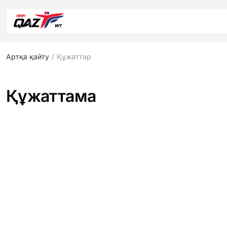
Артқа қайту
/
Құжаттар
Құжаттама